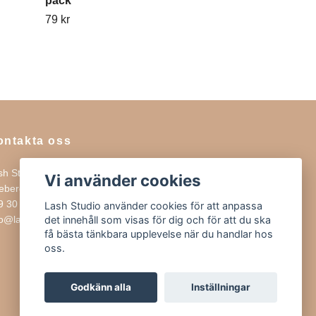
pack
299 kr
79 kr
ontakta oss
sh Studio
Vi använder cookies
rebergsvägen 15
9 30 SOLNA
Lash Studio använder cookies för att anpassa
fo@lashstudio.se
det innehåll som visas för dig och för att du ska
få bästa tänkbara upplevelse när du handlar hos
oss.
Godkänn alla
Inställningar