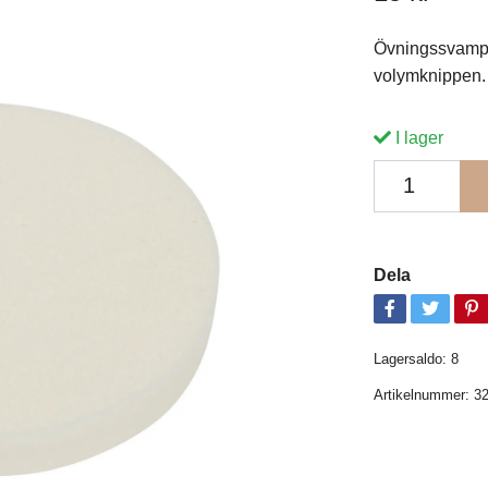
Övningssvamp 
volymknippen
I lager
Dela
Lagersaldo:
8
Artikelnummer:
3