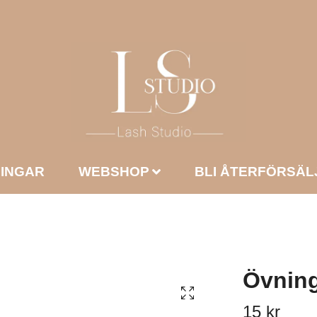
NINGAR
WEBSHOP
BLI ÅTERFÖRSÄL
Övnin
15 kr