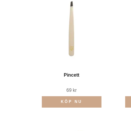
Pincett
69 kr
KÖP NU