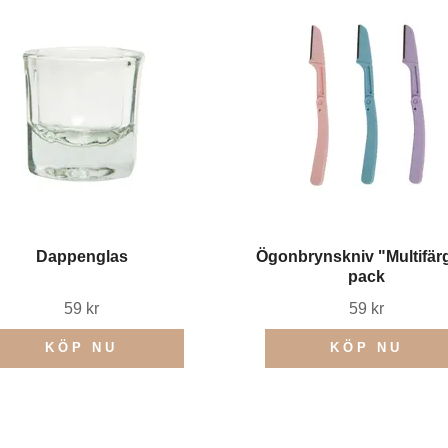
Dappenglas
Ögonbrynskniv "Multifärg
pack
59 kr
59 kr
KÖP NU
KÖP NU