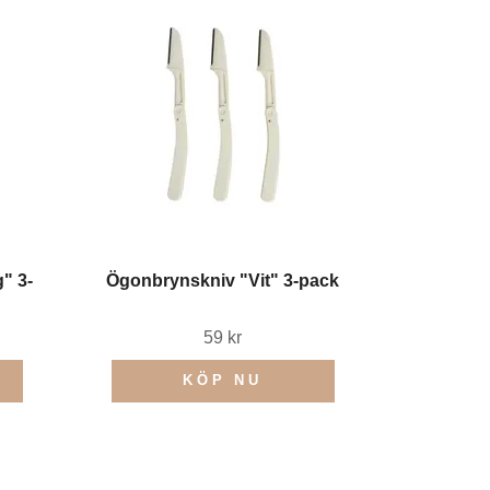
" 3-
Ögonbrynskniv "Vit" 3-pack
59 kr
KÖP NU