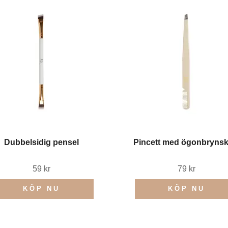
Dubbelsidig pensel
Pincett med ögonbryns
59 kr
79 kr
KÖP NU
KÖP NU