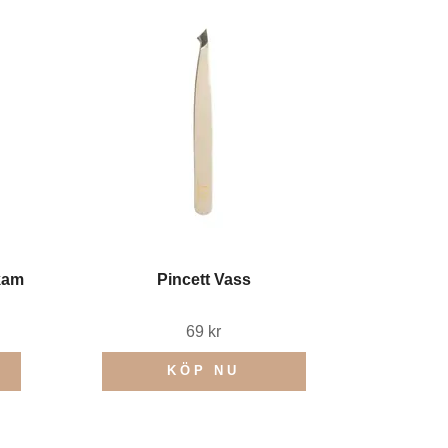
kam
Pincett Vass
69 kr
KÖP NU