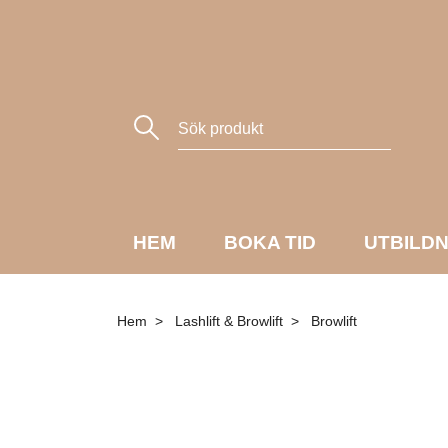
HEM
BOKA TID
UTBILD
Hem
Lashlift & Browlift
Browlift