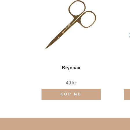
Brynsax
49 kr
KÖP NU