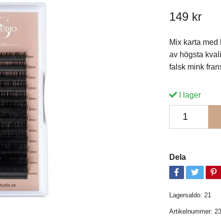
149 kr
Mix karta med 
av högsta kvali
falsk mink fra
I lager
Dela
Lagersaldo:
21
Artikelnummer:
2