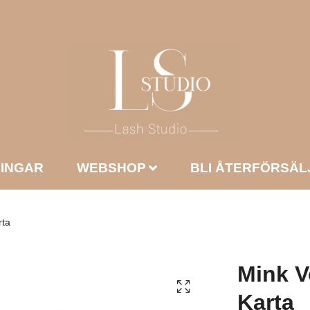
NINGAR
WEBSHOP
BLI ÅTERFÖRSÄL
rta
Mink V
Karta