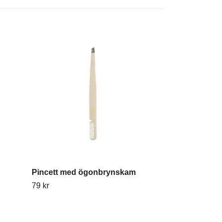
Pincett med ögonbrynskam
Heart Mirror
79 kr
119 kr