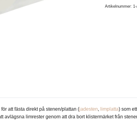
Artikelnummer:
1-
ör att fästa direkt på stenen/plattan (
jadesten
,
limplatta
) som et
e att avlägsna limrester genom att dra bort klistermärket från sten