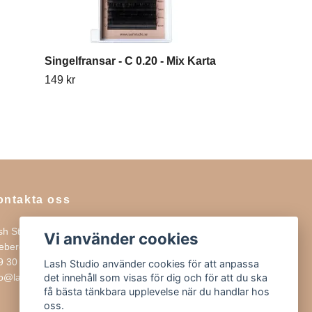
Singelfransar - C 0.20 - Mix Karta
Fransborstar
149 kr
69 kr
ontakta oss
sh Studio
Vi använder cookies
rebergsvägen 15
9 30 SOLNA
Lash Studio använder cookies för att anpassa
fo@lashstudio.se
det innehåll som visas för dig och för att du ska
få bästa tänkbara upplevelse när du handlar hos
oss.