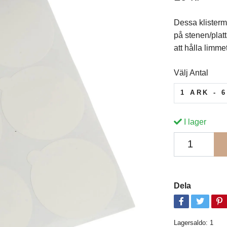
Dessa klistermä
på stenen/platt
att hålla limmet
Välj Antal
1 ARK - 
I lager
Dela
Lagersaldo:
1