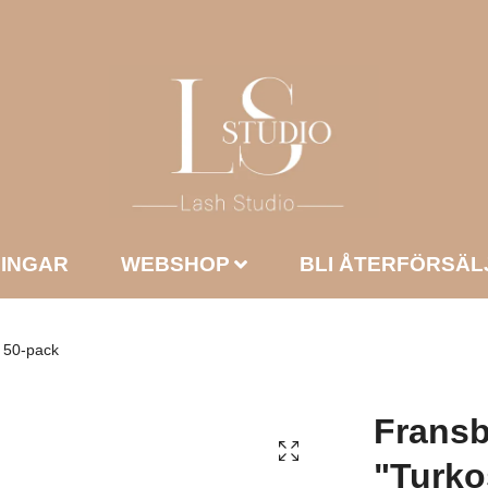
NINGAR
WEBSHOP
BLI ÅTERFÖRSÄL
" 50-pack
Fransb
"Turko