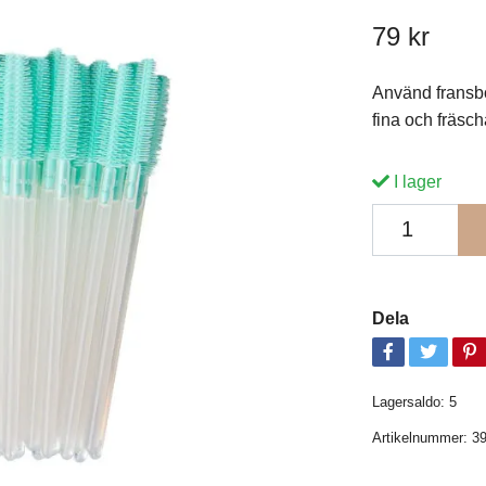
79 kr
Använd fransbo
fina och fräsc
I lager
Dela
Lagersaldo:
5
Artikelnummer:
3