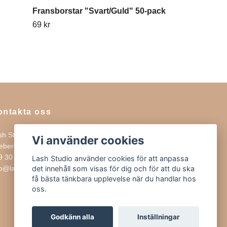
Fransborstar "Svart/Guld" 50-pack
Bomullspinna
69 kr
69 kr
ontakta oss
sh Studio
Vi använder cookies
rebergsvägen 15
9 30 SOLNA
Lash Studio använder cookies för att anpassa
fo@lashstudio.se
det innehåll som visas för dig och för att du ska
få bästa tänkbara upplevelse när du handlar hos
oss.
Godkänn alla
Inställningar