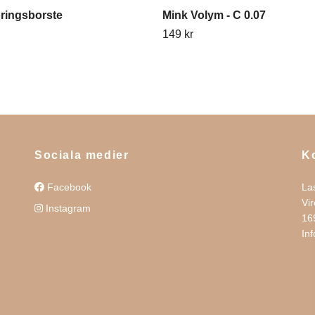
ringsborste
Mink Volym - C 0.07
149 kr
Sociala medier
K
Facebook
La
Vi
Instagram
16
In