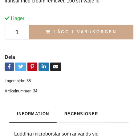
fransar med cream remover. 100 st i varje fö
I lager
LÄGG I VARUKORGEN
Dela
Lagersaldo:
38
Artikelnummer:
34
INFORMATION
RECENSIONER
Luddfria microborstar som används vid