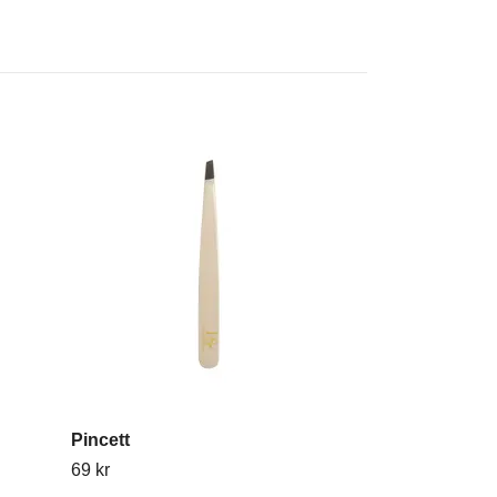
Pincett
Bomullspinna
69 kr
69 kr