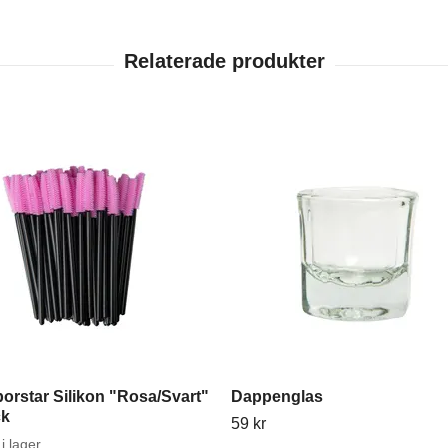
orstar Silikon "Rosa/Svart"
Dappenglas
ck
59 kr
i lager