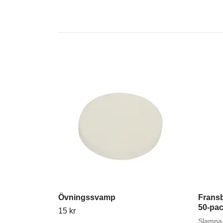
Övningssvamp
Fransb
50-pa
15 kr
Slampa 