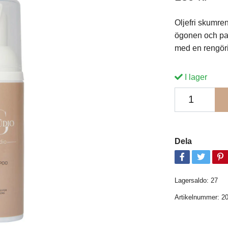
Oljefri skumre
ögonen och pas
med en rengöri
I lager
Dela
Lagersaldo:
27
Artikelnummer:
2